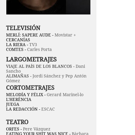
TELEVISIÓN
MERLÍ: SAPERE AUDE -
Movistar +
CERCANÍAS
LA RIERA -
TV3
COMTES -
Carles Porta
LARGOMETRAJES
VIAJE AL PAÍS DE LOS BLANCOS -
Dani
Sancho
ALIMAÑAS -
Jordi Sánchez y Pep Antón
Gómez
CORTOMETRAJES
MELODÍA Y FÉLIX -
Gerard Marinel-lo
L'HERÈNCIA
JUEGA
LA REDACCIÓN -
ESCAC
TEATRO
ORFES -
Pere Vázquez
EATING YOUR SHIT WAS NICE -
Bàrbara