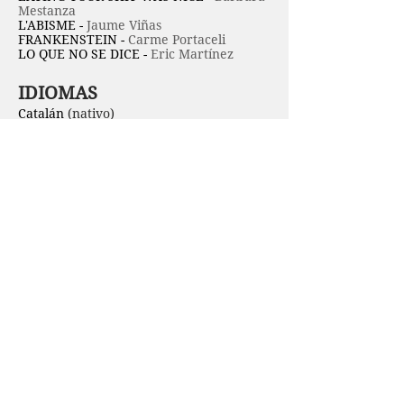
Mestanza
L'ABISME -
Jaume Viñas
FRANKENSTEIN -
Carme Portaceli
LO QUE NO SE DICE -
Eric Martínez
IDIOMAS
Catalán
(nativo)
Inglés
(medio)
Francés
(básico)
Alsira García-Maroto S.L. Talent Agency
Calle Canto del Pico,
30 - 28250
Madrid